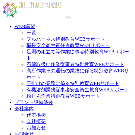
WEB講習
一覧
フルハーネス特別教育WEBサポート
職長安全衛生責任者教育WEBサポート
足場の組立て等作業従事者特別教育WEBサポー
ト
石綿取扱い作業従事者特別教育WEBサポート
高所作業車の運転の業務に係る特別教育WEBサ
ポート
玉掛けの業務に係る特別教育WEBサポート
有機溶剤業務従事者安全衛生教育WEBサポート
粉じん作業特別教育WEBサポート
プラント設備塗装
会社案内
代表挨拶
会社概要
お知らせ
お問合せ